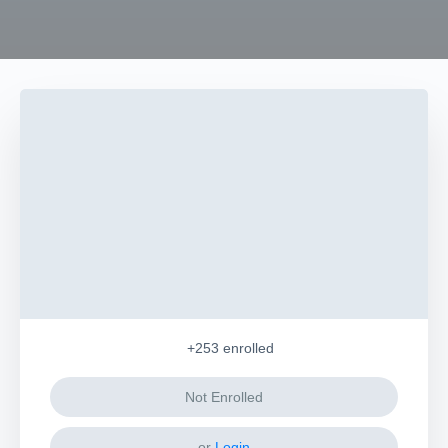
+253
enrolled
Not Enrolled
or
Login