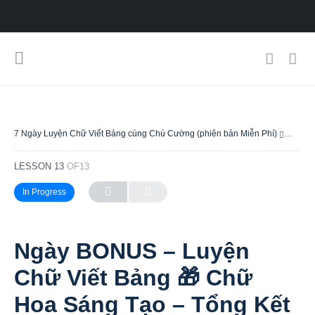
7 Ngày Luyện Chữ Viết Bảng cùng Chú Cường (phiên bản Miễn Phí)
Ngày B
LESSON 13
OF13
In Progress
Ngày BONUS – Luyện
Chữ Viết Bảng 🎁 Chữ
Hoa Sáng Tạo – Tổng Kết