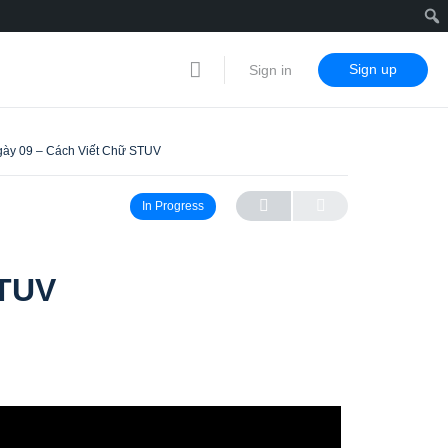
Sign up
Sign in
ày 09 – Cách Viết Chữ STUV
In Progress
STUV