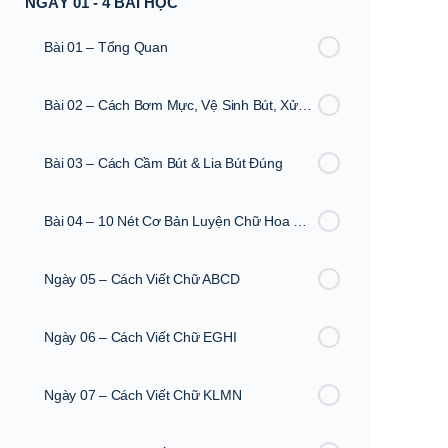
NGÀY 01 - 4 BÀI HỌC
Bài 01 – Tổng Quan
Bài 02 – Cách Bơm Mực, Vệ Sinh Bút, Xử Lí Khi Bút Không Ra Mực
Bài 03 – Cách Cầm Bút & Lia Bút Đúng
Bài 04 – 10 Nét Cơ Bản Luyện Chữ Hoa Sáng Tạo
Ngày 05 – Cách Viết Chữ ABCD
Ngày 06 – Cách Viết Chữ EGHI
Ngày 07 – Cách Viết Chữ KLMN