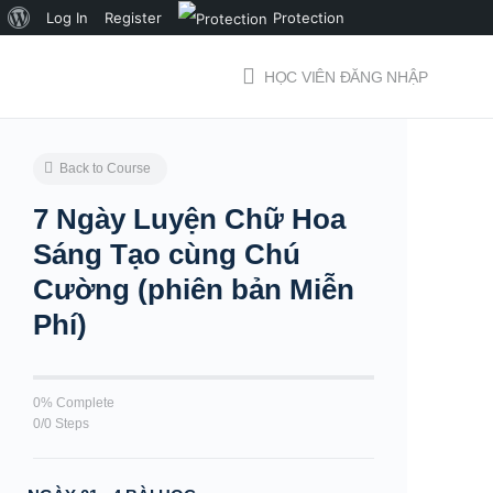
Giới
Log In
Register
Protection
thiệu
HỌC VIÊN ĐĂNG NHẬP
về
WordPress
Back to Course
7 Ngày Luyện Chữ Hoa
Sáng Tạo cùng Chú
Cường (phiên bản Miễn
Phí)
0% Complete
0/0 Steps