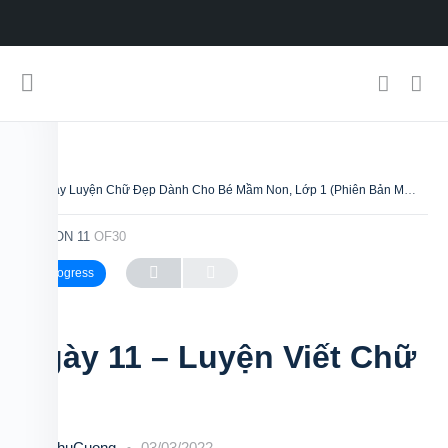
30 Ngày Luyện Chữ Đẹp Dành Cho Bé Mầm Non, Lớp 1 (Phiên Bản Miễn Phí)
LESSON 11
OF30
In Progress
Ngày 11 – Luyện Viết Chữ
i
ChuCuong
03/03/2022