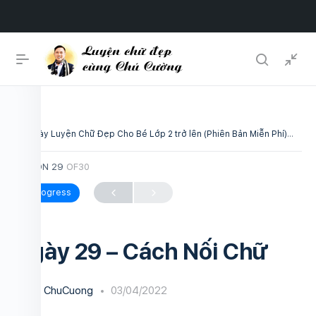
30 Ngày Luyện Chữ Đẹp Cho Bé Lớp 2 trở lên (Phiên Bản Miễn Phí)
Ngà
LESSON 29
OF30
In Progress
Ngày 29 – Cách Nối Chữ
ChuCuong
03/04/2022