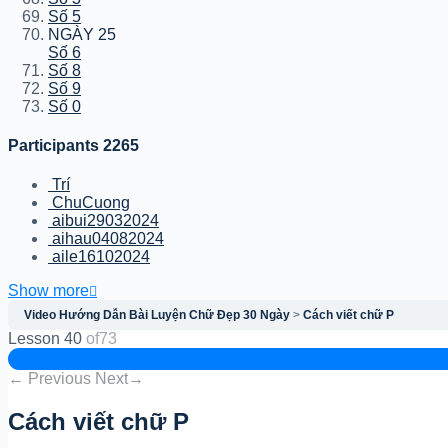
Số 5
NGÀY 25
Số 6
Số 8
Số 9
Số 0
Participants
2265
Trí
ChuCuong
aibui29032024
aihau04082024
aile16102024
Show more
Video Hướng Dẫn Bài Luyện Chữ Đẹp 30 Ngày
Cách viết chữ P
Lesson 40
of73
←
Previous
Next
→
Cách viết chữ P