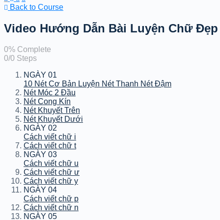
Back to Course
Video Hướng Dẫn Bài Luyện Chữ Đẹp
0% Complete
0/0 Steps
NGÀY 01
10 Nét Cơ Bản Luyện Nét Thanh Nét Đậm
Nét Móc 2 Đầu
Nét Cong Kín
Nét Khuyết Trên
Nét Khuyết Dưới
NGÀY 02
Cách viết chữ i
Cách viết chữ t
NGÀY 03
Cách viết chữ u
Cách viết chữ ư
Cách viết chữ y
NGÀY 04
Cách viết chữ p
Cách viết chữ n
NGÀY 05