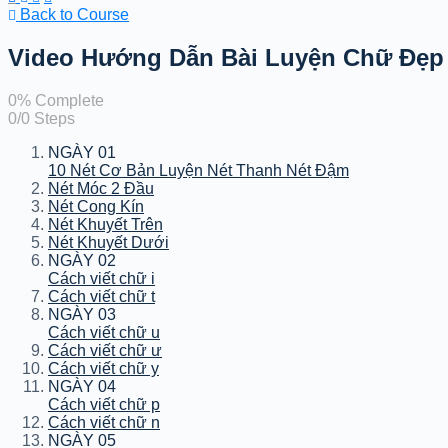
Back to Course
Video Hướng Dẫn Bài Luyện Chữ Đẹp
0% Complete
0/0 Steps
NGÀY 01
10 Nét Cơ Bản Luyện Nét Thanh Nét Đậm
Nét Móc 2 Đầu
Nét Cong Kín
Nét Khuyết Trên
Nét Khuyết Dưới
NGÀY 02
Cách viết chữ i
Cách viết chữ t
NGÀY 03
Cách viết chữ u
Cách viết chữ ư
Cách viết chữ y
NGÀY 04
Cách viết chữ p
Cách viết chữ n
NGÀY 05