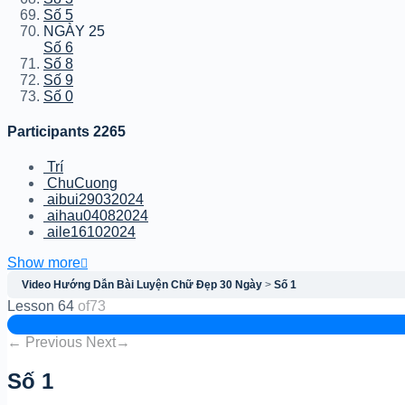
Số 5
NGÀY 25
Số 6
Số 8
Số 9
Số 0
Participants
2265
Trí
ChuCuong
aibui29032024
aihau04082024
aile16102024
Show more
Video Hướng Dẫn Bài Luyện Chữ Đẹp 30 Ngày
Số 1
Lesson 64
of73
←
Previous
Next
→
Số 1